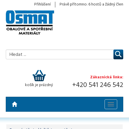
Přihlášení
Právě přítomno: 6 hostů a žádný člen
Zákaznická linka:
+420 541 246 542
košík je prázdný
Toggle
navigatio