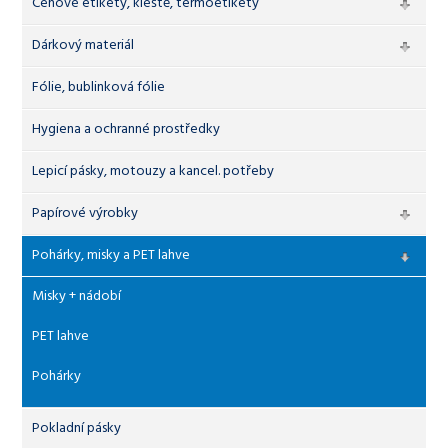
Cenové etikety, kleště, termoetikety
Dárkový materiál
Fólie, bublinková fólie
Hygiena a ochranné prostředky
Lepicí pásky, motouzy a kancel. potřeby
Papírové výrobky
Pohárky, misky a PET lahve
Misky + nádobí
PET lahve
Pohárky
Pokladní pásky