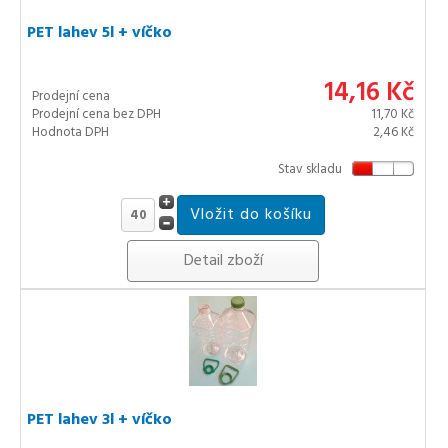
PET lahev 5l + víčko
14,16 Kč
Prodejní cena
Prodejní cena bez DPH
11,70 Kč
Hodnota DPH
2,46 Kč
Stav skladu
Detail zboží
PET lahev 3l + víčko