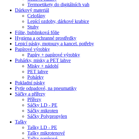
Termoetikety do digitálních vah
Dárkový materiál
Celofány
Lepící ozdoby, dárkové krabice
Stuhy
Fólie, bublinková fólie
Hygiena a ochranné prostředky
Lepicí pásky, motouzy a kancel. potřeby
Papírové výrobky
Papíry + papírové výrobky
Pohárky, misky a PET lahve
Misky + nádobí
PET lahve
Pohárky
Pokladní pásky
Pytle odpadové, na pneumatiky
Sáčky a přířezy
Přířezy
Sáčky LD - PE
Sáčky mikroten
Sáčky Polypropylen
Tašky
Tašky LD - PE
Tašky mikrotenové
Tašky papírové