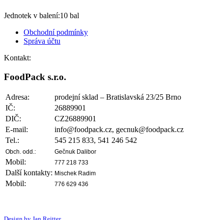
Jednotek v balení:10 bal
Obchodní podmínky
Správa účtu
Kontakt:
FoodPack s.r.o.
Adresa:
prodejní sklad – Bratislavská 23/25 Brno
IČ:
26889901
DIČ:
CZ26889901
E-mail:
info@foodpack.cz, gecnuk@foodpack.cz
Tel.:
545 215 833, 541 246 542
Obch.
o
dd.:
Gečnuk Dalibor
Mobil:
777 218 733
Další kontakty:
Mischek Radim
Mobil:
776 629 436
Design by Jan Reitter