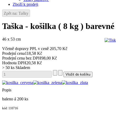
Zboží k prodeji
Zpět na: Tašky
Taška - košilka ( 8 kg ) barevné
46 x 53 cm
Včetně dopravy PPL v ceně 205,70 Kč
Prodejní cena
118,58 Kč
Prodejní cena bez DPH
98,00 Kč
Hodnota DPH
20,58 Kč
> 50 ks
Skladem
Popis
baleno á 200 ks
kód: 110716